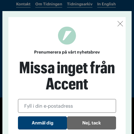
Kontakt
Om Tidningen
Tidningsarkiv
In English
Läs tidigare
nummer av
Accent
Prenumerera på vårt nyhetsbrev
Missa inget från
Accent
© Tidningen Accent 2026
Cookiepolicy
Personuppgiftspolicy
Nej, tack