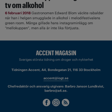
tv om alkohol
6 februari 2018
Gastronomen Edward Blom väckte rabalder
när han i helgen smugglade in alkohol i melodifestivalens
green room. Många gillade hans instagraminlägg om
”mellokuppen”, men alla är inte lika förtjusta.
Sveriges största tidning om droger och nykterhet
Tidningen Accent, A4, Bondegatan 21, 116 33 Stockholm
accent@iogt.se
Chefredaktör och ansvarig utgivare: Barbro Janson Lundkvist,
barbro@a4.se.