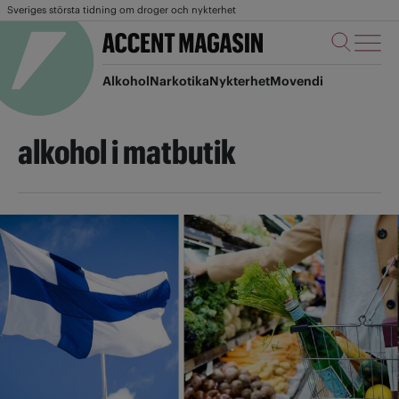
Sveriges största tidning om droger och nykterhet
Alkohol
Narkotika
Nykterhet
Movendi
alkohol i matbutik