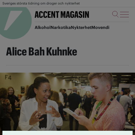
Sveriges största tidning om droger och nykterhet
Alkohol
Narkotika
Nykterhet
Movendi
Alice Bah Kuhnke