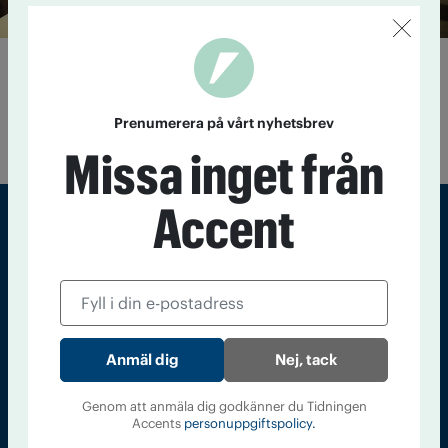
Tidningsmakeri på ungas villkor
3 december 2015
Det råder organiserat kaos när fem junior­
reportrar från Junis tidning Struten samlas för att spåna
Prenumerera på vårt nyhetsbrev
artikelidéer, intervjua, skriva och umgås.
Missa inget från
Accent
Sveriges största tidning om droger och nykterhet
Tidningen Accent, A4, Bondegatan 21, 116 33 Stockholm
accent@iogt.se
Nej, tack
Chefredaktör och ansvarig utgivare: Barbro Janson Lundkvist,
barbro@a4.se.
Genom att anmäla dig godkänner du Tidningen
Accents
personuppgiftspolicy.