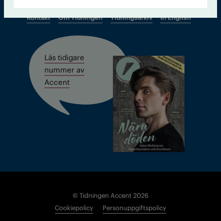
Kontakt
Om Tidningen
Tidningsarkiv
In English
Läs tidigare
nummer av
Accent
© Tidningen Accent 2026
Cookiepolicy
Personuppgiftspolicy