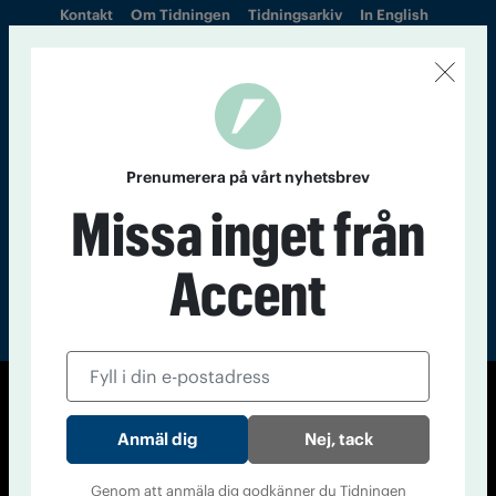
Kontakt
Om Tidningen
Tidningsarkiv
In English
Läs tidigare
nummer av
Accent
Prenumerera på vårt nyhetsbrev
Missa inget från
Accent
© Tidningen Accent 2026
Nej, tack
Cookiepolicy
Personuppgiftspolicy
Genom att anmäla dig godkänner du Tidningen