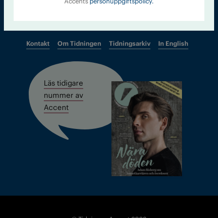
Accents
personuppgiftspolicy.
Kontakt
Om Tidningen
Tidningsarkiv
In English
Läs tidigare
nummer av
Accent