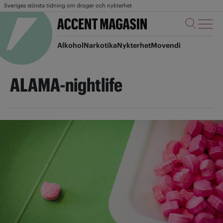
Sveriges största tidning om droger och nykterhet
Alkohol
Narkotika
Nykterhet
Movendi
ALAMA-nightlife