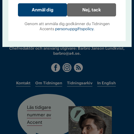
Nej, tack
Sveriges största tidning om droger och nykterhet
Genom att anmäla dig godkänner du Tidningen
Tidningen Accent, A4, Bondegatan 21, 116 33 Stockholm
Accents
personuppgiftspolicy.
accent@iogt.se
Chefredaktör och ansvarig utgivare: Barbro Janson Lundkvist,
barbro@a4.se.
Kontakt
Om Tidningen
Tidningsarkiv
In English
Läs tidigare
nummer av
Accent