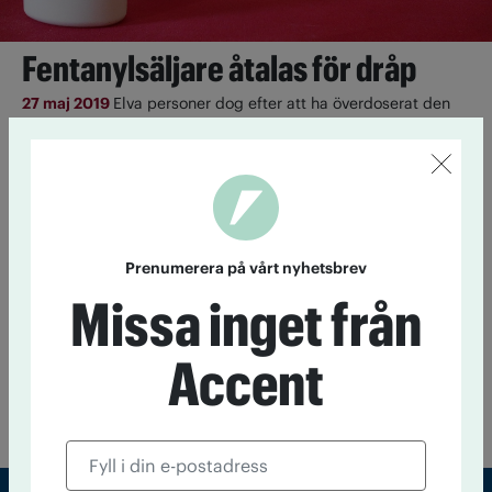
Fentanylsäljare åtalas för dråp
27 maj 2019
Elva personer dog efter att ha överdoserat den
syntetiska opioiden fentanyl. Nu åtalas mannen som sålde
drogerna för dråp.
Alkohol försämrar inte vittnesmål
9 juni 2014
Alkoholpåverkade vittnen kan avge lika goda
vittnesmål som nyktra, åtminstone om de inte är allt för fulla.
Prenumerera på vårt nyhetsbrev
Det är resultatet av ny forskning som kan vara till hjälp för
Missa inget från
polis och åklagare.
Rattfulla slipper straff
Accent
16 februari 2012
Uppdrag granskning visade i går att nära
3000 rattfyllerier förra året inte ledde till något straff, …