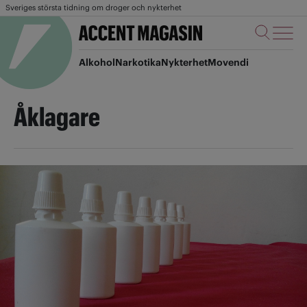
Sveriges största tidning om droger och nykterhet
Alkohol
Narkotika
Nykterhet
Movendi
Åklagare