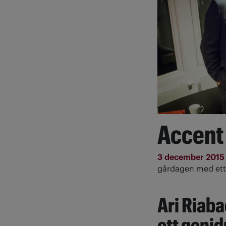
Accent 
3 december 201
gårdagen med ett 
Ari Riab
ett geni