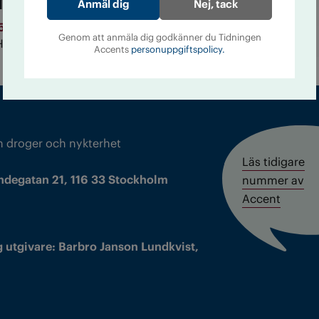
Nej, tack
15
Ari Riabacke är inte bara expert på
Genom att anmäla dig godkänner du Tidningen
Han är årsbarn med Accent också.
Accents
personuppgiftspolicy.
m droger och nykterhet
Läs tidigare
ndegatan 21, 116 33 Stockholm
nummer av
Accent
 utgivare: Barbro Janson Lundkvist,