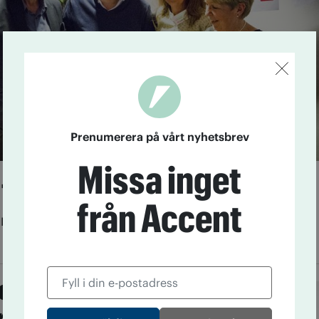
Prenumerera på vårt nyhetsbrev
Missa inget
firade 50 år
från Accent
5
I år fyller Accent 50 år som tidning. Det firades under
stort mingel som lockade runt 100 besökare.
acke: ”Skippa sponken
drag”