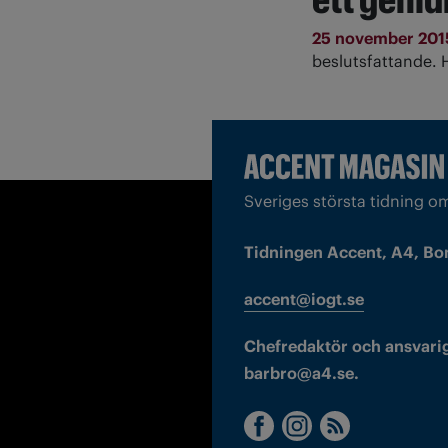
25 november 20
beslutsfattande. 
Sveriges största tidning o
Tidningen Accent, A4, Bo
accent@iogt.se
Chefredaktör och ansvarig
barbro@a4.se.