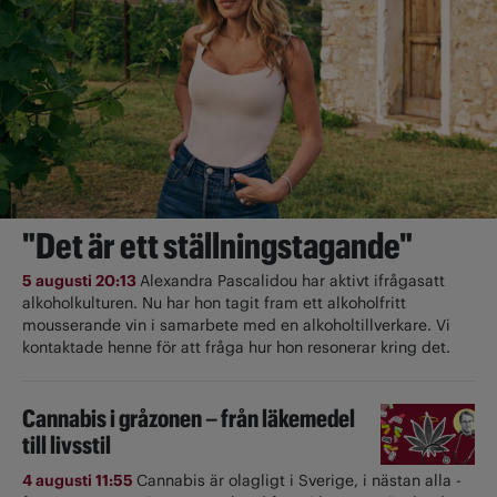
"Det är ett ställningstagande"
5 augusti 20:13
Alexandra Pascalidou har aktivt ifrågasatt
alkoholkulturen. Nu har hon tagit fram ett alkoholfritt
mousserande vin i samarbete med en alkoholtillverkare. Vi
kontaktade henne för att fråga hur hon resonerar kring det.
Cannabis i gråzonen – från läkemedel
till livsstil
4 augusti 11:55
Cannabis är olagligt i ­Sverige, i nästan alla ­