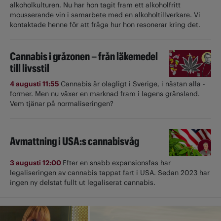
alkoholkulturen. Nu har hon tagit fram ett alkoholfritt
mousserande vin i samarbete med en alkoholtillverkare. Vi
kontaktade henne för att fråga hur hon resonerar kring det.
Cannabis i gråzonen – från läkemedel
till livsstil
4 augusti 11:55
Cannabis är olagligt i ­Sverige, i nästan alla ­
former. Men nu växer en marknad fram i lagens gränsland.
Vem tjänar på normaliseringen?
Avmattning i USA:s cannabisvåg
3 augusti 12:00
Efter en snabb expansionsfas har
legaliseringen av cannabis tappat fart i USA. Sedan 2023 har
ingen ny delstat fullt ut ­legaliserat cannabis.