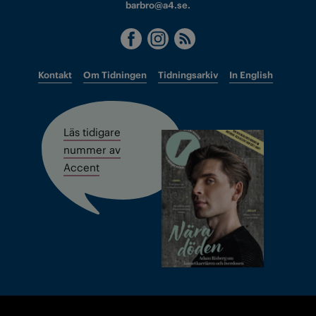
barbro@a4.se.
Kontakt
Om Tidningen
Tidningsarkiv
In English
Läs tidigare
nummer av
Accent