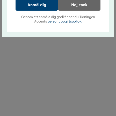
Nej, tack
Genom att anmäla dig godkänner du Tidningen
Accents
personuppgiftspolicy.