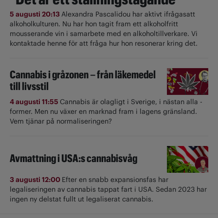
5 augusti 20:13
Alexandra Pascalidou har aktivt ifrågasatt
alkoholkulturen. Nu har hon tagit fram ett alkoholfritt
mousserande vin i samarbete med en alkoholtillverkare. Vi
kontaktade henne för att fråga hur hon resonerar kring det.
Cannabis i gråzonen – från läkemedel
till livsstil
4 augusti 11:55
Cannabis är olagligt i ­Sverige, i nästan alla ­
former. Men nu växer en marknad fram i lagens gränsland.
Vem tjänar på normaliseringen?
Avmattning i USA:s cannabisvåg
3 augusti 12:00
Efter en snabb expansionsfas har
legaliseringen av cannabis tappat fart i USA. Sedan 2023 har
ingen ny delstat fullt ut ­legaliserat cannabis.