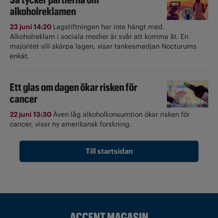
alkoholreklamen
23 juni 14:20
Lagstiftningen har inte hängt med.
Alkoholreklam i sociala medier är svår att komma åt. En
majoritet vill skärpa lagen, visar tankesmedjan Nocturums
enkät.
Ett glas om dagen ökar risken för
cancer
22 juni 13:30
Även låg alkoholkonsumtion ökar risken för
cancer, visar ny amerikansk forskning.
Till startsidan