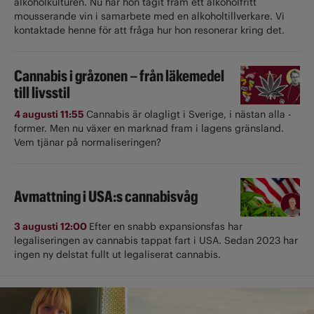
alkoholkulturen. Nu har hon tagit fram ett alkoholfritt
mousserande vin i samarbete med en alkoholtillverkare. Vi
kontaktade henne för att fråga hur hon resonerar kring det.
Cannabis i gråzonen – från läkemedel
till livsstil
4 augusti 11:55
Cannabis är olagligt i ­Sverige, i nästan alla ­
former. Men nu växer en marknad fram i lagens gränsland.
Vem tjänar på normaliseringen?
Avmattning i USA:s cannabisvåg
3 augusti 12:00
Efter en snabb expansionsfas har
legaliseringen av cannabis tappat fart i USA. Sedan 2023 har
ingen ny delstat fullt ut ­legaliserat cannabis.