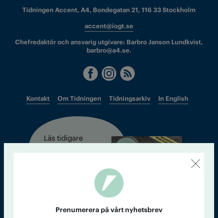
Tidningen Accent, A4, Bondegatan 21, 116 33 Stockholm
accent@iogt.se
Chefredaktör och ansvarig utgivare: Barbro Janson Lundkvist,
barbro@a4.se.
Kontakt
Om Tidningen
Tidningsarkiv
In English
Läs tidigare
nummer av
Accent
Prenumerera på vårt nyhetsbrev