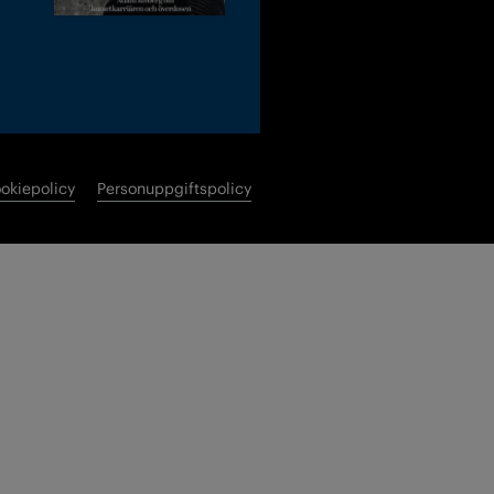
okiepolicy
Personuppgiftspolicy