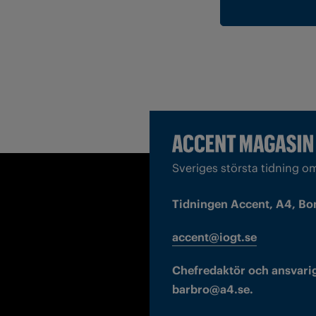
Sveriges största tidning o
Tidningen Accent, A4, Bo
accent@iogt.se
Chefredaktör och ansvarig
barbro@a4.se.