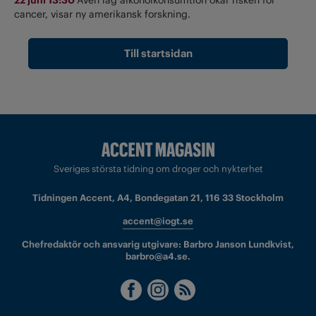
22 juni 13:30
Även låg alkoholkonsumtion ökar risken för
cancer, visar ny amerikansk forskning.
Till startsidan
Sveriges största tidning om droger och nykterhet
Tidningen Accent, A4, Bondegatan 21, 116 33 Stockholm
accent@iogt.se
Chefredaktör och ansvarig utgivare: Barbro Janson Lundkvist,
barbro@a4.se.