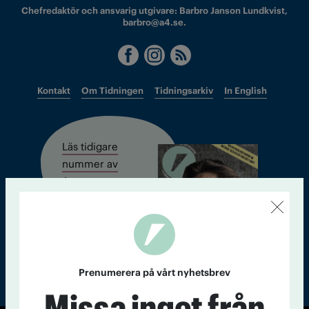
Chefredaktör och ansvarig utgivare: Barbro Janson Lundkvist,
barbro@a4.se.
Kontakt
Om Tidningen
Tidningsarkiv
In English
Läs tidigare
nummer av
Accent
Prenumerera på vårt nyhetsbrev
Missa inget från