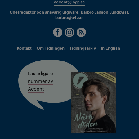
accent@iogt.se
Chefredaktör och ansvarig utgivare: Barbro Janson Lundkvist,
barbro@a4.se.
Kontakt
Om Tidningen
Tidningsarkiv
In English
Läs tidigare
nummer av
Accent