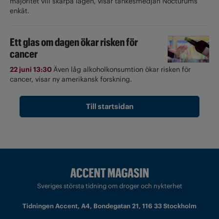
majoritet vill skärpa lagen, visar tankesmedjan Nocturums
enkät.
Ett glas om dagen ökar risken för
cancer
22 juni 13:30
Även låg alkoholkonsumtion ökar risken för
cancer, visar ny amerikansk forskning.
Till startsidan
Sveriges största tidning om droger och nykterhet
Tidningen Accent, A4, Bondegatan 21, 116 33 Stockholm