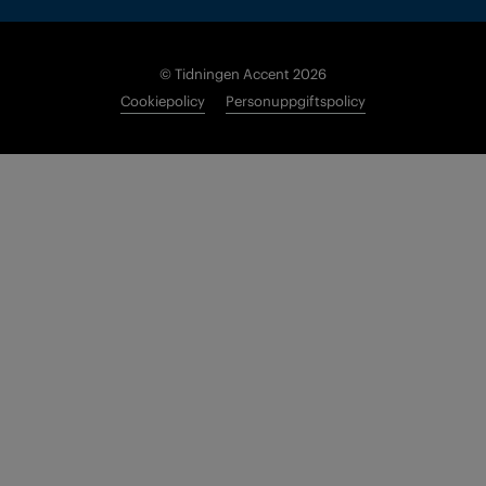
© Tidningen Accent 2026
Cookiepolicy
Personuppgiftspolicy