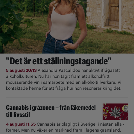
"Det är ett ställningstagande"
5 augusti 20:13
Alexandra Pascalidou har aktivt ifrågasatt
alkoholkulturen. Nu har hon tagit fram ett alkoholfritt
mousserande vin i samarbete med en alkoholtillverkare. Vi
kontaktade henne för att fråga hur hon resonerar kring det.
Cannabis i gråzonen – från läkemedel
till livsstil
4 augusti 11:55
Cannabis är olagligt i ­Sverige, i nästan alla ­
former. Men nu växer en marknad fram i lagens gränsland.