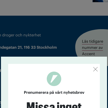
m droger och nykterhet
Läs tidigare
ndegatan 21, 116 33 Stockholm
nummer av
Accent
 utgivare: Barbro Janson Lundkvist,
Prenumerera på vårt nyhetsbrev
Missa inget
Tidningsarkiv
In English