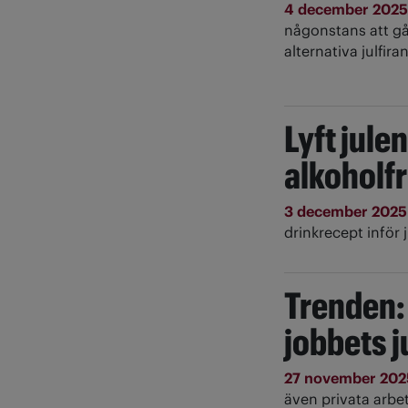
4 december 202
någonstans att gå
alternativa julfira
Lyft jul
alkoholfr
3 december 202
drinkrecept inför 
Trenden: 
jobbets j
27 november 20
även privata arbet