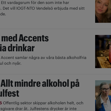
5
Ett vardagsrum för den som inte har
. Det vill IOGT-NTO Vendelsö erbjuda med sitt
nde.
en med Accents
ia drinkar
5
Accent samlar några av våra bästa alkoholfria
jul och nyår.
Allt mindre alkohol på
ulfest
25
Offentlig sektor skippar alkoholen helt, och
sgivare drar åt. Julfestens drycker är inte