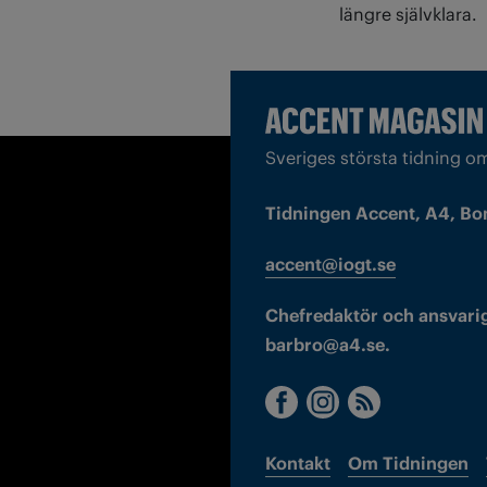
längre självklara.
Sveriges största tidning o
Tidningen Accent, A4, Bo
accent@iogt.se
Chefredaktör och ansvarig
barbro@a4.se.
Kontakt
Om Tidningen