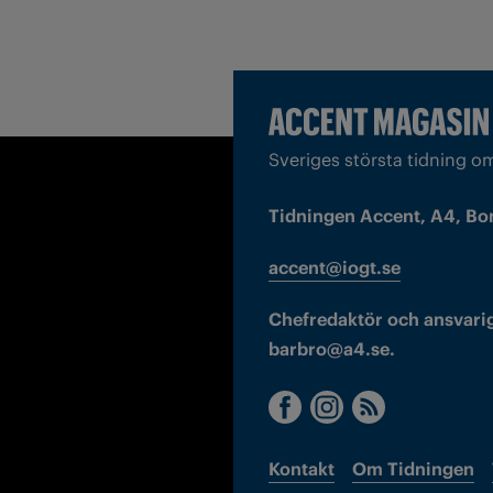
Sveriges största tidning o
Tidningen Accent, A4, Bo
accent@iogt.se
Chefredaktör och ansvarig
barbro@a4.se.
Kontakt
Om Tidningen