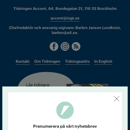
Tidningen Accent, A4, Bondegatan 21, 116 33 Stockholm
accent@iogt.se
Chefredaktör och ansvarig utgivare: Barbro Janson Lundkvist,
barbro@a4.se.
Kontakt
Om Tidningen
Tidningsarkiv
In English
Läs tidigare
nummer av
Accent
Prenumerera på vårt nyhetsbrev