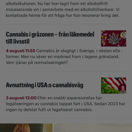
alkoholkulturen. Nu har hon tagit fram ett alkoholfritt
mousserande vin i samarbete med en alkoholtillverkare. Vi
kontaktade henne för att fråga hur hon resonerar kring det.
Cannabis i gråzonen – från läkemedel
till livsstil
4 augusti 11:55
Cannabis är olagligt i ­Sverige, i nästan alla ­
former. Men nu växer en marknad fram i lagens gränsland.
Vem tjänar på normaliseringen?
Avmattning i USA:s cannabisvåg
3 augusti 12:00
Efter en snabb expansionsfas har
legaliseringen av cannabis tappat fart i USA. Sedan 2023 har
ingen ny delstat fullt ut ­legaliserat cannabis.