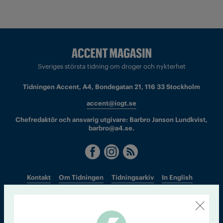
Sveriges största tidning om droger och nykterhet
Tidningen Accent, A4, Bondegatan 21, 116 33 Stockholm
accent@iogt.se
Chefredaktör och ansvarig utgivare: Barbro Janson Lundkvist,
barbro@a4.se.
Kontakt
Om Tidningen
Tidningsarkiv
In English
Läs tidigare