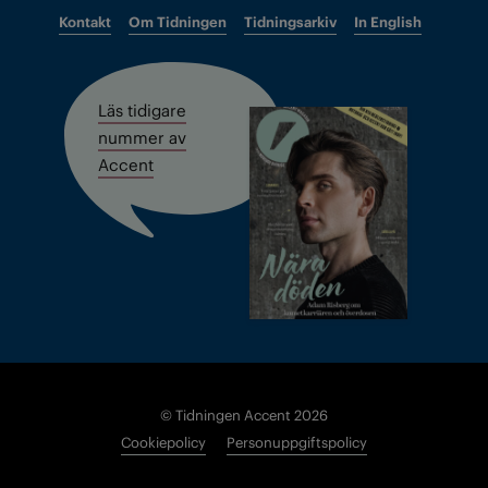
Kontakt
Om Tidningen
Tidningsarkiv
In English
Läs tidigare
nummer av
Accent
© Tidningen Accent 2026
Cookiepolicy
Personuppgiftspolicy