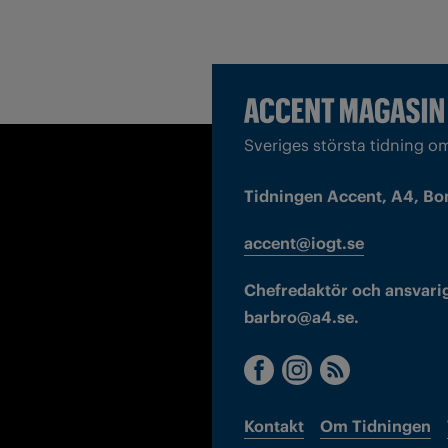
Sveriges största tidning o
Tidningen Accent, A4, Bo
accent@iogt.se
Chefredaktör och ansvarig
barbro@a4.se.
Kontakt
Om Tidningen