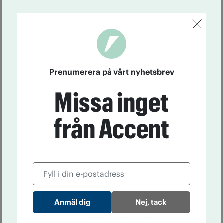
Prenumerera på vårt nyhetsbrev
Missa inget
från Accent
Nej, tack