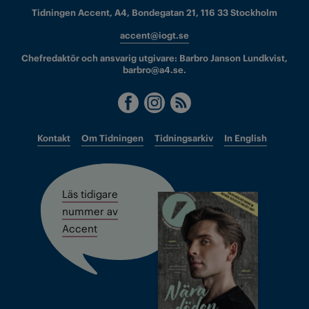
Tidningen Accent, A4, Bondegatan 21, 116 33 Stockholm
accent@iogt.se
Chefredaktör och ansvarig utgivare: Barbro Janson Lundkvist,
barbro@a4.se.
Kontakt
Om Tidningen
Tidningsarkiv
In English
Läs tidigare
nummer av
Accent