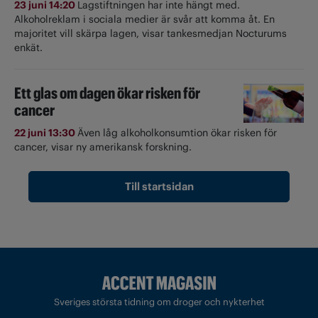
23 juni 14:20
Lagstiftningen har inte hängt med.
Alkoholreklam i sociala medier är svår att komma åt. En
majoritet vill skärpa lagen, visar tankesmedjan Nocturums
enkät.
Ett glas om dagen ökar risken för
cancer
22 juni 13:30
Även låg alkoholkonsumtion ökar risken för
cancer, visar ny amerikansk forskning.
Till startsidan
Sveriges största tidning om droger och nykterhet