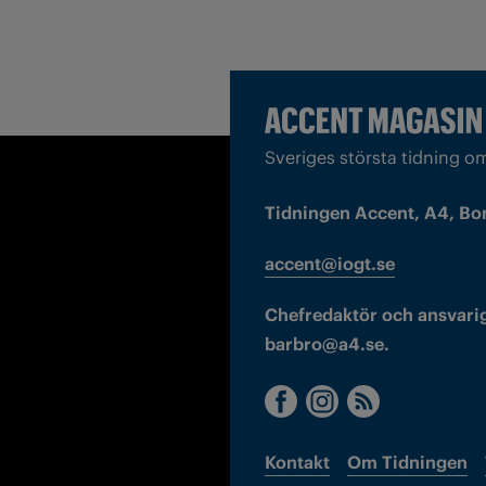
Sveriges största tidning o
Tidningen Accent, A4, Bo
accent@iogt.se
Chefredaktör och ansvarig
barbro@a4.se.
Kontakt
Om Tidningen