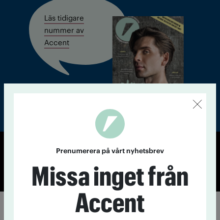
Läs tidigare
nummer av
Accent
Prenumerera på vårt nyhetsbrev
© Tidningen Accent 2026
Missa inget från
Cookiepolicy
Personuppgiftspolicy
Accent