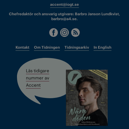
accent@iogt.se
Chefredaktör och ansvarig utgivare: Barbro Janson Lundkvist,
barbro@a4.se.
Kontakt
Om Tidningen
Tidningsarkiv
In English
Läs tidigare
nummer av
Accent