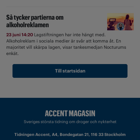
Så tycker partierna om
alkoholreklamen
23 juni 14:20
Lagstiftningen har inte hängt med.
Alkoholreklam i sociala medier är svår att komma åt. En
majoritet vill skärpa lagen, visar tankesmedjan Nocturums
enkät.
Till startsidan
Sveriges största tidning om droger och nykterhet
Tidningen Accent, A4, Bondegatan 21, 116 33 Stockholm