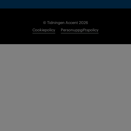
© Tidningen Accent 2026
Cookiepolicy
Personuppgiftspolicy