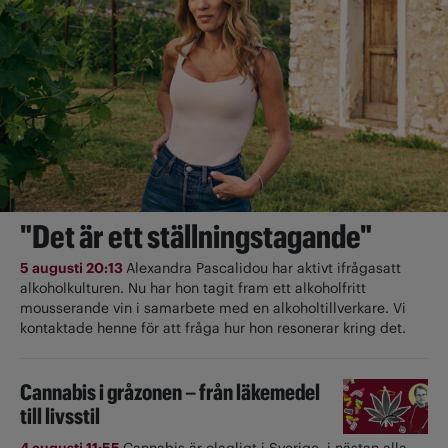
"Det är ett ställningstagande"
5 augusti 20:13
Alexandra Pascalidou har aktivt ifrågasatt
alkoholkulturen. Nu har hon tagit fram ett alkoholfritt
mousserande vin i samarbete med en alkoholtillverkare. Vi
kontaktade henne för att fråga hur hon resonerar kring det.
Cannabis i gråzonen – från läkemedel
till livsstil
4 augusti 11:55
Cannabis är olagligt i ­Sverige, i nästan alla ­