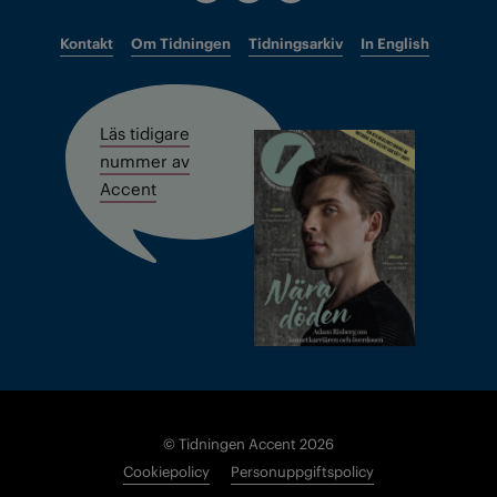
Kontakt
Om Tidningen
Tidningsarkiv
In English
Läs tidigare
nummer av
Accent
© Tidningen Accent 2026
Cookiepolicy
Personuppgiftspolicy