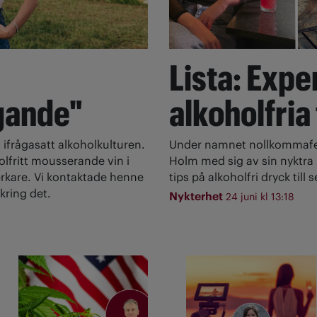
Lista: Expe
gande"
alkoholfria
 ifrågasatt alkoholkulturen.
Under namnet nollkommafem
olfritt mousserande vin i
Holm med sig av sin nyktra l
rkare. Vi kontaktade henne
tips på alkoholfri dryck till
kring det.
Nykterhet
24 juni kl 13:18