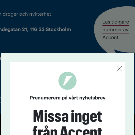
m droger och nykterhet
Läs tidigare
ndegatan 21, 116 33 Stockholm
nummer av
Accent
 utgivare: Barbro Janson Lundkvist,
Prenumerera på vårt nyhetsbrev
Tidningsarkiv
In English
Missa inget
från Accent
Co