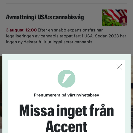
Avmattning i USA:s cannabisvåg
3 augusti 12:00
Efter en snabb expansionsfas har
legaliseringen av cannabis tappat fart i USA. Sedan 2023 har
ingen ny delstat fullt ut ­legaliserat cannabis.
Prenumerera på vårt nyhetsbrev
Missa inget från
Accent