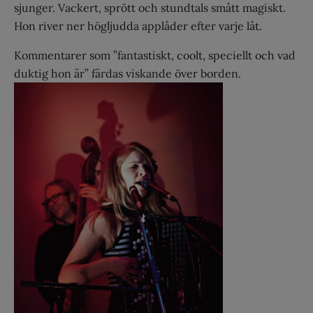
sjunger. Vackert, sprött och stundtals smått magiskt.
Hon river ner högljudda applåder efter varje låt.
Kommentarer som ”fantastiskt, coolt, speciellt och vad
duktig hon är” färdas viskande över borden.