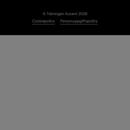
© Tidningen Accent 2026
Cookiepolicy
Personuppgiftspolicy