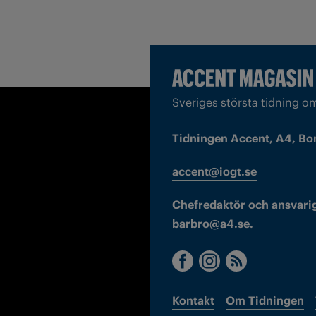
Sveriges största tidning o
Tidningen Accent, A4, Bo
accent@iogt.se
Chefredaktör och ansvarig
barbro@a4.se.
Kontakt
Om Tidningen