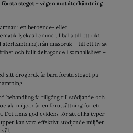
a första steget – vägen mot återhämtning
hamnar i en beroende- eller
matik lyckas komma tillbaka till ett rikt
ull återhämtning från missbruk – till ett liv av
frihet och fullt deltagande i samhällslivet –
 sitt drogbruk är bara första steget på
hämtning.
ad behandling få tillgång till stödjande och
ciala miljöer är en förutsättning för ett
t. Det finns god evidens för att olika typer
rupper kan vara effektivt stödjande miljöer
väl.