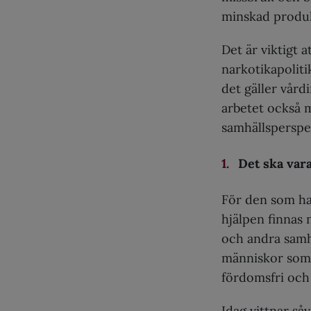
minskad produk
Det är viktigt a
narkotikapoliti
det gäller vår
arbetet också m
samhällsperspek
Det ska vara 
För den som ha
hjälpen finnas n
och andra samh
människor som 
fördomsfri och 
Idag vittnar s