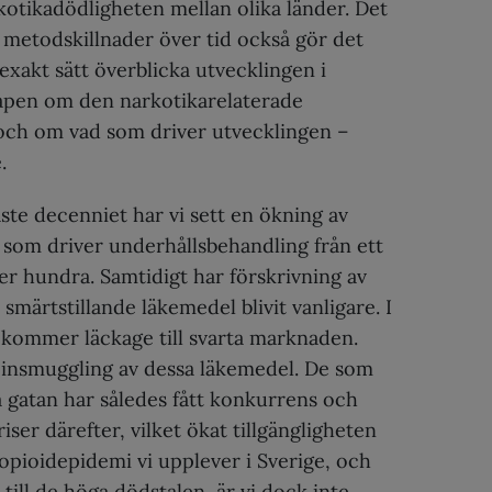
kotikadödligheten mellan olika länder. Det
tt metodskillnader över tid också gör det
 exakt sätt överblicka utvecklingen i
apen om den narkotikarelaterade
och om vad som driver utvecklingen –
.
te decenniet har vi sett en ökning av
r som driver underhållsbehandling från ett
över hundra. Samtidigt har förskrivning av
smärtstillande läkemedel blivit vanligare. I
ekommer läckage till svarta marknaden.
insmuggling av dessa läkemedel. De som
å gatan har således fått konkurrens och
iser därefter, vilket ökat tillgängligheten
opioidepidemi vi upplever i Sverige, och
till de höga dödstalen, är vi dock inte