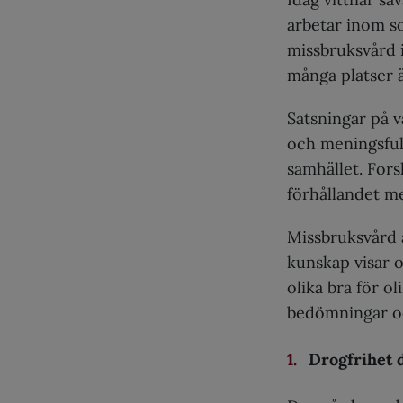
arbetar inom so
missbruksvård 
många platser är
Satsningar på vå
och meningsful
samhället. For
förhållandet me
Missbruksvård ä
kunskap visar o
olika bra för o
bedömningar oc
Drogfrihet d