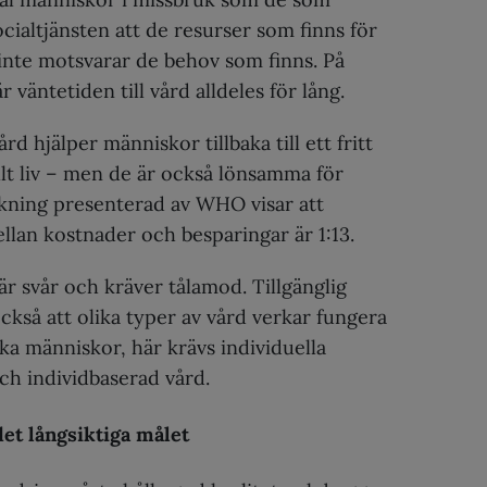
cialtjänsten att de resurser som finns för
inte motsvarar de behov som finns. På
 väntetiden till vård alldeles för lång.
rd hjälper människor tillbaka till ett fritt
lt liv – men de är också lönsamma för
skning presenterad av WHO visar att
llan kostnader och besparingar är 1:13.
r svår och kräver tålamod. Tillgänglig
ckså att olika typer av vård verkar fungera
lika människor, här krävs individuella
h individbaserad vård.
et långsiktiga målet