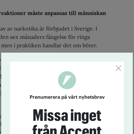
reaktioner måste anpassas till människan
v av narkotika är förbjudet i Sverige. I
jden sex månaders fängelse för ringa
 men i praktiken handlar det om böter.
ormerande effekt och måste kopplas till
ör den som bryter mot dem för att
et bidrar till att minska såväl utbud som
 narkotika, och ger dessutom samhället
idigt upptäcka problem och sätta in
Prenumerera på vårt nyhetsbrev
Missa inget
a för den som bryter mot
ftningen måste vara rimliga och
från Accent
a till det brott som begåtts. Det måste