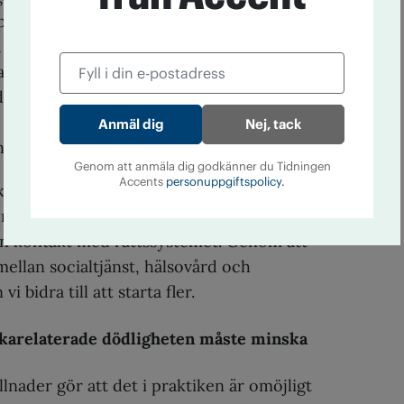
per av påföljder än böter och fängelse för
 missbruk- och beroendeproblem som
t med rättsväsendet. Dessa alternativ till
e och sociala insatser av olika slag – bör i
 dag användas när det är lämpligt. Detta är
Nej, tack
t när barn använder narkotika.
Genom att anmäla dig godkänner du Tidningen
Accents
personuppgiftspolicy.
ktigt att utnyttja de möjligheter som
erbjuder. Många resor mot återhämtning
 en kontakt med rättssystemet. Genom att
ellan socialtjänst, hälsovård och
i bidra till att starta fler.
karelaterade dödligheten måste minska
lnader gör att det i praktiken är omöjligt