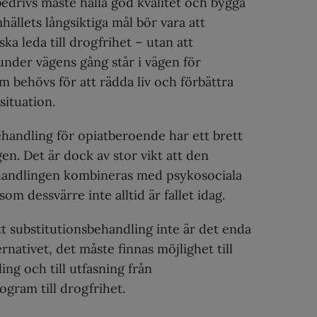
edrivs måste hålla god kvalitet och bygga
hällets långsiktiga mål bör vara att
ka leda till drogfrihet – utan att
nder vägens gång står i vägen för
m behövs för att rädda liv och förbättra
situation.
handling för opiatberoende har ett brett
gen. Det är dock av stor vikt att den
andlingen kombineras med psykosociala
som dessvärre inte alltid är fallet idag.
att substitutionsbehandling inte är det enda
rnativet, det måste finnas möjlighet till
ing och till utfasning från
ogram till drogfrihet.