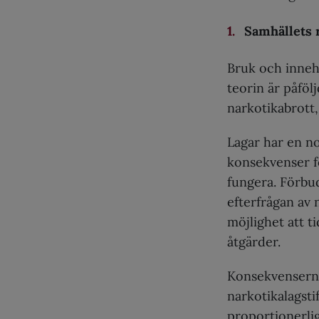
Samhällets 
Bruk och inneha
teorin är påföl
narkotikabrott,
Lagar har en n
konsekvenser f
fungera. Förbud
efterfrågan av
möjlighet att t
åtgärder.
Konsekvensern
narkotikalagsti
proportionerlig