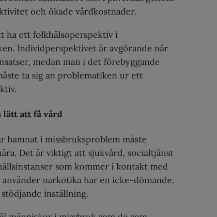
tivitet och ökade vårdkostnader.
tt ha ett folkhälsoperspektiv i
ken. Individperspektivet är avgörande när
dinsatser, medan man i det förebyggande
åste ta sig an problematiken ur ett
tiv.
lätt att få vård
r hamnat i missbruksproblem måste
ära. Det är viktigt att sjukvård, socialtjänst
ällsinstanser som kommer i kontakt med
använder narkotika har en icke-dömande,
stödjande inställning.
åväl människor i missbruk som de som