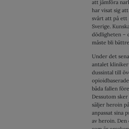
att jämföra nar
har visat sig a
svårt att på ett
Sverige. Kunsk
dödligheten – 
måste bli bättre
Under det senas
antalet klinike
dussintal till 
opioidbaserade 
båda fallen för
Dessutom sker 
säljer heroin p
anpassat sina pr
av heroin. Den 
som är orsaken 