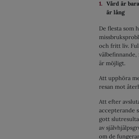
Vård är bar
är lång
De flesta som 
missbruksproble
och fritt liv. F
välbefinnande, 
är möjligt.
Att upphöra med
resan mot åter
Att efter avslut
accepterande so
gott slutresulta
av självhjälpsg
om de fungerar 