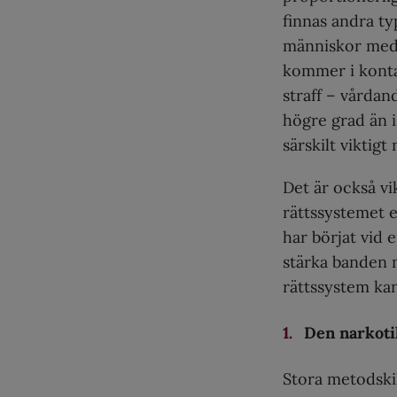
finnas andra ty
människor med
kommer i kontak
straff – vårdand
högre grad än i
särskilt viktig
Det är också vi
rättssystemet 
har börjat vid
stärka banden m
rättssystem kan v
Den narkoti
Stora metodskil