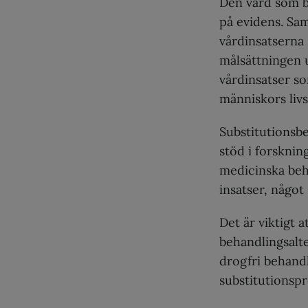
Den vård som b
på evidens. Sam
vårdinsatserna s
målsättningen u
vårdinsatser so
människors livs
Substitutionsbe
stöd i forsknin
medicinska beh
insatser, något 
Det är viktigt 
behandlingsalte
drogfri behandl
substitutionspr