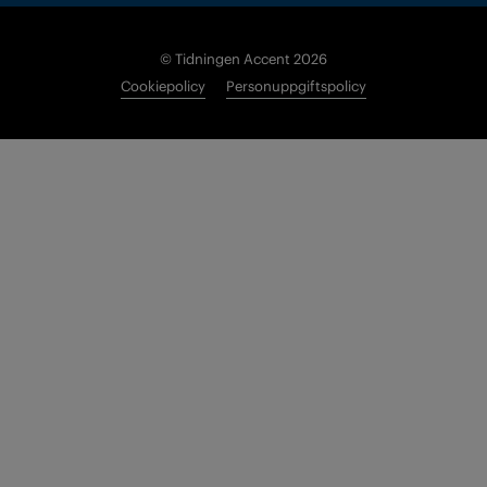
© Tidningen Accent 2026
Cookiepolicy
Personuppgiftspolicy