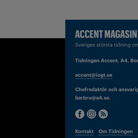
Sveriges största tidning o
Tidningen Accent, A4, Bo
accent@iogt.se
Chefredaktör och ansvarig
barbro@a4.se.
Kontakt
Om Tidningen