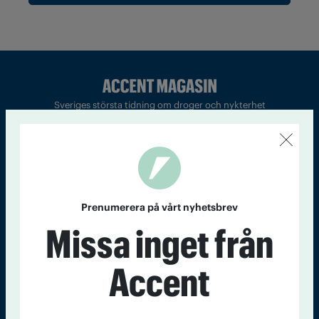
Sveriges största tidning om droger och nykterhet
Tidningen Accent, A4, Bondegatan 21, 116 33 Stockholm
accent@iogt.se
Chefredaktör och ansvarig utgivare: Barbro Janson Lundkvist,
barbro@a4.se.
Prenumerera på vårt nyhetsbrev
Missa inget från
Kontakt
Om Tidningen
Tidningsarkiv
In English
Accent