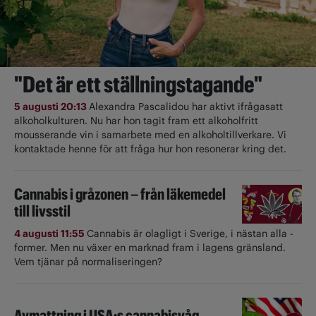
"Det är ett ställningstagande"
5 augusti 20:13
Alexandra Pascalidou har aktivt ifrågasatt
alkoholkulturen. Nu har hon tagit fram ett alkoholfritt
mousserande vin i samarbete med en alkoholtillverkare. Vi
kontaktade henne för att fråga hur hon resonerar kring det.
Cannabis i gråzonen – från läkemedel
till livsstil
4 augusti 11:55
Cannabis är olagligt i ­Sverige, i nästan alla ­
former. Men nu växer en marknad fram i lagens gränsland.
Vem tjänar på normaliseringen?
Avmattning i USA:s cannabisvåg