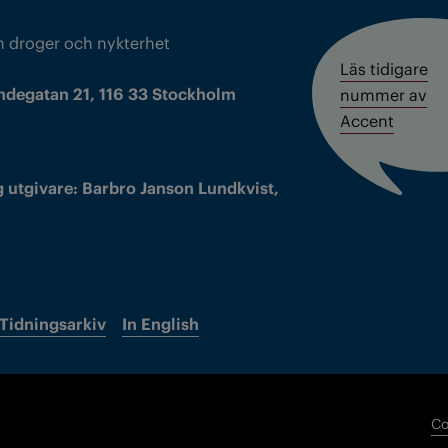
m droger och nykterhet
Läs tidigare
ndegatan 21, 116 33 Stockholm
nummer av
Accent
 utgivare: Barbro Janson Lundkvist,
Tidningsarkiv
In English
Co