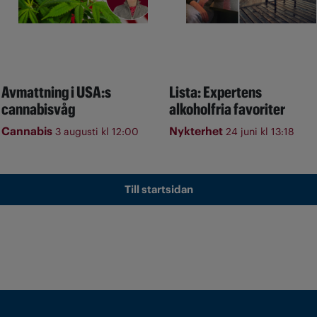
Avmattning i USA:s
Lista: Expertens
cannabisvåg
alkoholfria favoriter
Cannabis
Nykterhet
3 augusti kl 12:00
24 juni kl 13:18
Till startsidan