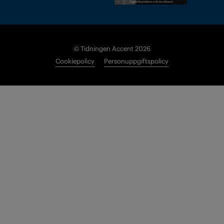
© Tidningen Accent 2026
Cookiepolicy
Personuppgiftspolicy