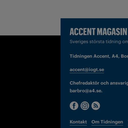
Sveriges största tidning o
Tidningen Accent, A4, Bo
accent@iogt.se
Chefredaktör och ansvarig
barbro@a4.se.
Kontakt
Om Tidningen