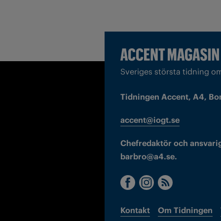
Sveriges största tidning o
Tidningen Accent, A4, Bo
accent@iogt.se
Chefredaktör och ansvarig
barbro@a4.se.
Kontakt
Om Tidningen