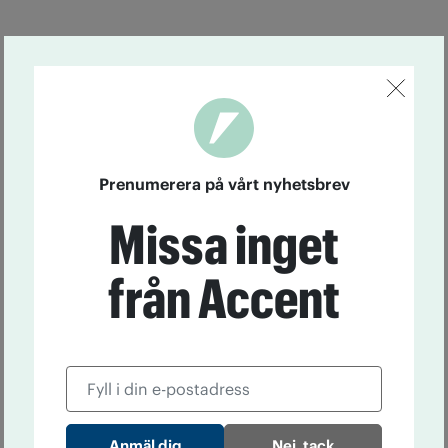
Prenumerera på vårt nyhetsbrev
Missa inget
från Accent
Nej, tack