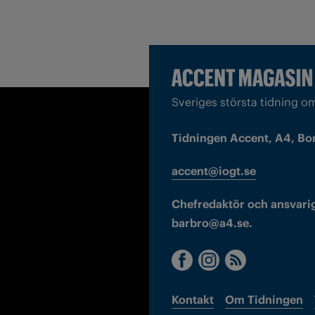
Sveriges största tidning o
Tidningen Accent, A4, Bo
accent@iogt.se
Chefredaktör och ansvarig
barbro@a4.se.
Kontakt
Om Tidningen