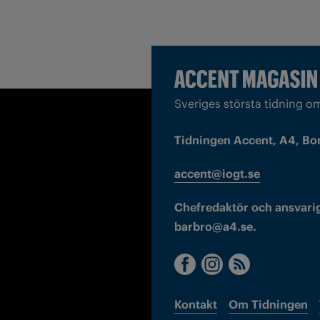
Sveriges största tidning o
Tidningen Accent, A4, Bo
accent@iogt.se
Chefredaktör och ansvarig
barbro@a4.se.
Kontakt
Om Tidningen