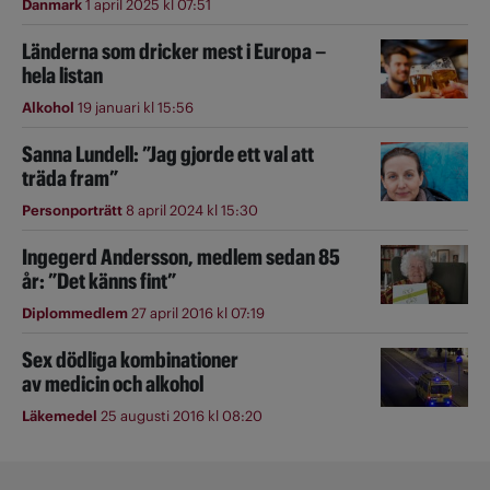
Danmark
1 april 2025 kl 07:51
Länderna som dricker mest i Europa –
hela listan
Alkohol
19 januari kl 15:56
Sanna Lundell: ”Jag gjorde ett val att
träda fram”
Personporträtt
8 april 2024 kl 15:30
Ingegerd Andersson, medlem sedan 85
år: ”Det känns fint”
Diplommedlem
27 april 2016 kl 07:19
Sex dödliga kombinationer
av medicin och alkohol
Läkemedel
25 augusti 2016 kl 08:20