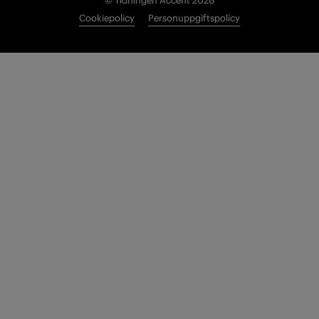
© Tidningen Accent 2026
Cookiepolicy
Personuppgiftspolicy