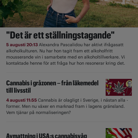
"Det är ett ställningstagande"
5 augusti 20:13
Alexandra Pascalidou har aktivt ifrågasatt
alkoholkulturen. Nu har hon tagit fram ett alkoholfritt
mousserande vin i samarbete med en alkoholtillverkare. Vi
kontaktade henne för att fråga hur hon resonerar kring det.
Cannabis i gråzonen – från läkemedel
till livsstil
4 augusti 11:55
Cannabis är olagligt i ­Sverige, i nästan alla ­
former. Men nu växer en marknad fram i lagens gränsland.
Vem tjänar på normaliseringen?
Avmattning i USA:s cannabisvåg