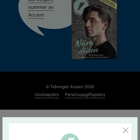
nummer av
Accent
© Tidningen Accent 2026
Cookiepolicy
Personuppgiftspolicy