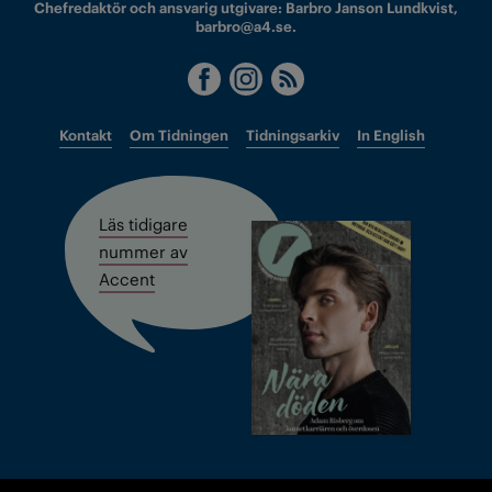
Chefredaktör och ansvarig utgivare: Barbro Janson Lundkvist,
barbro@a4.se.
Kontakt
Om Tidningen
Tidningsarkiv
In English
Läs tidigare
nummer av
Accent