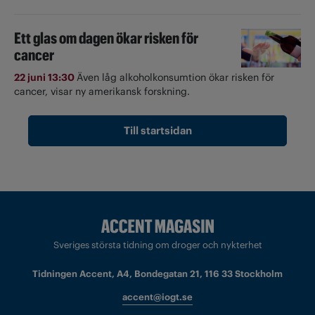
Ett glas om dagen ökar risken för
cancer
22 juni 13:30
Även låg alkoholkonsumtion ökar risken för
cancer, visar ny amerikansk forskning.
Till startsidan
Sveriges största tidning om droger och nykterhet
Tidningen Accent, A4, Bondegatan 21, 116 33 Stockholm
accent@iogt.se