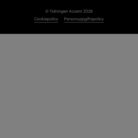
© Tidningen Accent 2026
Cookiepolicy
Personuppgiftspolicy