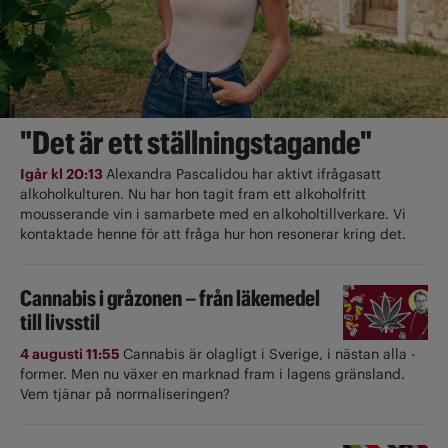
"Det är ett ställningstagande"
Igår kl 20:13
Alexandra Pascalidou har aktivt ifrågasatt
alkoholkulturen. Nu har hon tagit fram ett alkoholfritt
mousserande vin i samarbete med en alkoholtillverkare. Vi
kontaktade henne för att fråga hur hon resonerar kring det.
Cannabis i gråzonen – från läkemedel
till livsstil
4 augusti 11:55
Cannabis är olagligt i ­Sverige, i nästan alla ­
former. Men nu växer en marknad fram i lagens gränsland.
Vem tjänar på normaliseringen?