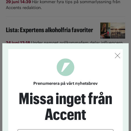
29 juni 14:39
Här kommer fyra tips på sommarlyssning från
Accents redaktion.
Lista: Expertens alkoholfria favoriter
24 juni 13:18
Under namnet nollkommafem delar influencern
Alexandra Holm med sig av sin nyktra livsstil. Här är hennes
bästa tips på alkoholfri dryck till semestern.
Så tycker partierna om
alkoholreklamen
Prenumerera på vårt nyhetsbrev
23 juni 14:20
Lagstiftningen har inte hängt med.
Missa inget från
Alkoholreklam i sociala medier är svår att komma åt. En
majoritet vill skärpa lagen, visar tankesmedjan Nocturums
enkät.
Accent
Till startsidan