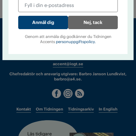
Nej, tack
Genom att anmäla dig godkänner du Tidningen
Sveriges största tidning om droger och nykterhet
Accents
personuppgiftspolicy.
Tidningen Accent, A4, Bondegatan 21, 116 33 Stockholm
accent@iogt.se
Chefredaktör och ansvarig utgivare: Barbro Janson Lundkvist,
barbro@a4.se.
Kontakt
Om Tidningen
Tidningsarkiv
In English
Läs tidigare