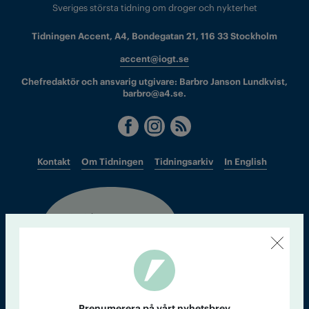
Sveriges största tidning om droger och nykterhet
Tidningen Accent, A4, Bondegatan 21, 116 33 Stockholm
accent@iogt.se
Chefredaktör och ansvarig utgivare: Barbro Janson Lundkvist,
barbro@a4.se.
Kontakt
Om Tidningen
Tidningsarkiv
In English
Läs tidigare
nummer av
Accent
Prenumerera på vårt nyhetsbrev