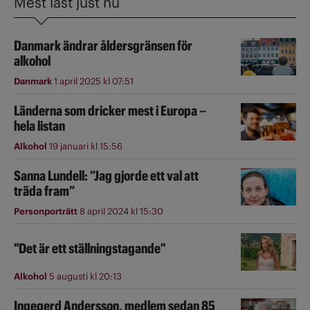
Mest läst just nu
Danmark ändrar åldersgränsen för
alkohol
Danmark
1 april 2025 kl 07:51
Länderna som dricker mest i Europa –
hela listan
Alkohol
19 januari kl 15:56
Sanna Lundell: ”Jag gjorde ett val att
träda fram”
Personporträtt
8 april 2024 kl 15:30
"Det är ett ställningstagande"
Alkohol
5 augusti kl 20:13
Ingegerd Andersson, medlem sedan 85