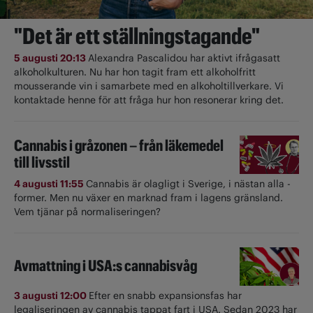
"Det är ett ställningstagande"
5 augusti 20:13
Alexandra Pascalidou har aktivt ifrågasatt
alkoholkulturen. Nu har hon tagit fram ett alkoholfritt
mousserande vin i samarbete med en alkoholtillverkare. Vi
kontaktade henne för att fråga hur hon resonerar kring det.
Cannabis i gråzonen – från läkemedel
till livsstil
4 augusti 11:55
Cannabis är olagligt i ­Sverige, i nästan alla ­
former. Men nu växer en marknad fram i lagens gränsland.
Vem tjänar på normaliseringen?
Avmattning i USA:s cannabisvåg
3 augusti 12:00
Efter en snabb expansionsfas har
legaliseringen av cannabis tappat fart i USA. Sedan 2023 har