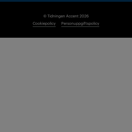
© Tidningen Accent 2026
Cookiepolicy
Personuppgiftspolicy