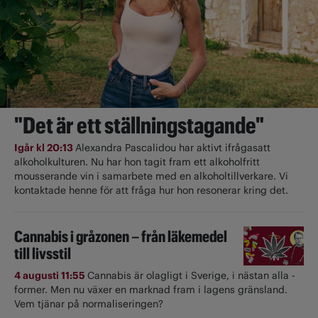
"Det är ett ställningstagande"
Igår kl 20:13
Alexandra Pascalidou har aktivt ifrågasatt
alkoholkulturen. Nu har hon tagit fram ett alkoholfritt
mousserande vin i samarbete med en alkoholtillverkare. Vi
kontaktade henne för att fråga hur hon resonerar kring det.
Cannabis i gråzonen – från läkemedel
till livsstil
4 augusti 11:55
Cannabis är olagligt i ­Sverige, i nästan alla ­
former. Men nu växer en marknad fram i lagens gränsland.
Vem tjänar på normaliseringen?